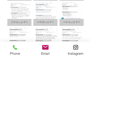
Phone
Email
Instagram
​서울시 종로구 송월 99 경희궁자이2단지 상가
(올리브영2층) 달과궁한의원
T.
02-725-1030
F.
02-725-1037
E.
dalngung@naver.com
​
비용안내
© 2023 Proudly created with
Wix.com